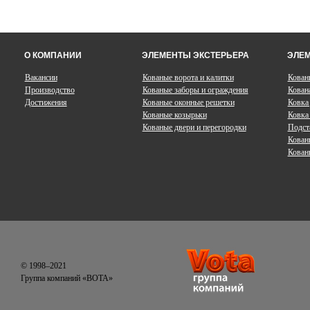
О КОМПАНИИ
ЭЛЕМЕНТЫ ЭКСТЕРЬЕРА
ЭЛЕМ
Вакансии
Кованые ворота и калитки
Кован
Производство
Кованые заборы и ограждения
Кован
Достижения
Кованые оконные решетки
Ковка
Кованые козырьки
Ковка 
Кованые двери и перегородки
Подст
Кован
Кован
© 1998–2021
Группа компаний «ВОТА»