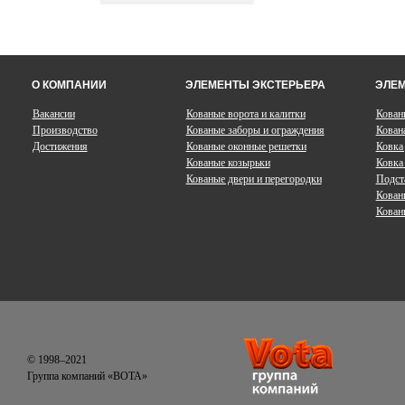
О КОМПАНИИ
ЭЛЕМЕНТЫ ЭКСТЕРЬЕРА
ЭЛЕМ
Вакансии
Кованые ворота и калитки
Кован
Производство
Кованые заборы и ограждения
Кован
Достижения
Кованые оконные решетки
Ковка
Кованые козырьки
Ковка 
Кованые двери и перегородки
Подст
Кован
Кован
© 1998–2021
Группа компаний «ВОТА»