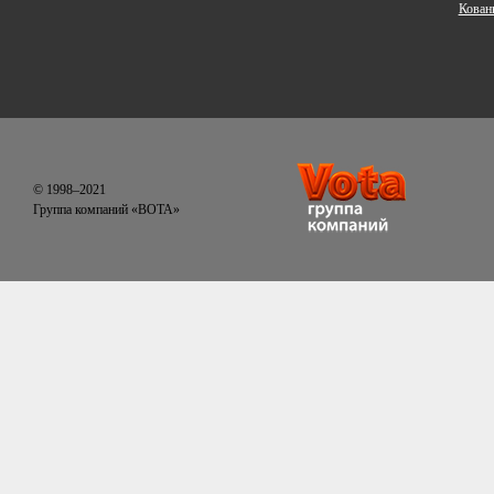
Кован
© 1998–2021
Группа компаний «ВОТА»