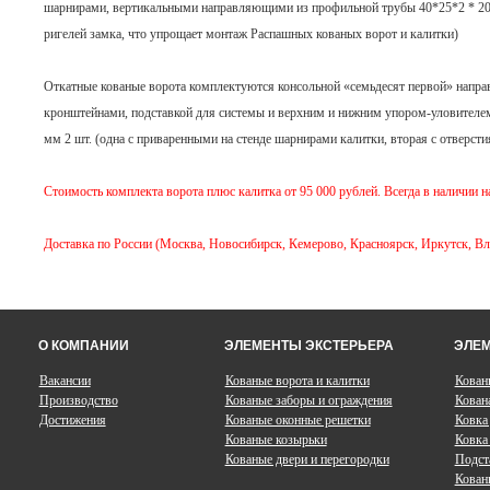
шарнирами, вертикальными направляющими из профильной трубы 40*25*2 * 2000 
ригелей замка, что упрощает монтаж Распашных кованых ворот и калитки)
Откатные кованые ворота комплектуются консольной «семьдесят первой» направ
кронштейнами, подставкой для системы и верхним и нижним упором-уловителе
мм 2 шт. (одна с приваренными на стенде шарнирами калитки, вторая с отверст
Стоимость комплекта ворота плюс калитка от 95 000 рублей. Всегда в наличии н
Доставка по России (Москва, Новосибирск, Кемерово, Красноярск, Иркутск, Вл
О КОМПАНИИ
ЭЛЕМЕНТЫ ЭКСТЕРЬЕРА
ЭЛЕМ
Вакансии
Кованые ворота и калитки
Кован
Производство
Кованые заборы и ограждения
Кован
Достижения
Кованые оконные решетки
Ковка
Кованые козырьки
Ковка 
Кованые двери и перегородки
Подст
Кован