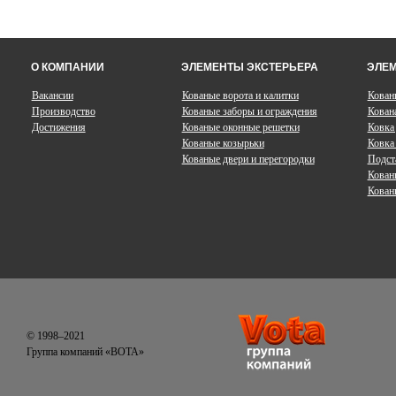
О КОМПАНИИ
ЭЛЕМЕНТЫ ЭКСТЕРЬЕРА
ЭЛЕМ
Вакансии
Кованые ворота и калитки
Кован
Производство
Кованые заборы и ограждения
Кован
Достижения
Кованые оконные решетки
Ковка
Кованые козырьки
Ковка 
Кованые двери и перегородки
Подст
Кован
Кован
© 1998–2021
Группа компаний «ВОТА»