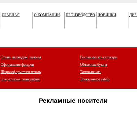
ГЛАВНАЯ
О КОМПАНИИ
ПРОИЗВОДСТВО
НОВИНКИ
ДИЗ
Стелы, штендеры, пилоны
Рекламные конструкции
Оформление фасадов
Объемные буквы
Широкоформатная печать
Тампо-печать
Оперативная полиграфия
Электронное табло
Рекламные носители