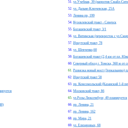
ул.Учебная, 39 (напротив Смайл-Сити
ул. Дальне-Ключевская, 25А
Ленина пр, 199
Кузовлевский тракт - Северск
Богашевский тракт, 3/1
ул. Витимская (перекресток с ул.Сми
Иркутский тракт, 78
ул. Шевченко,60
Богашевский тракт (2,4 км от пл. Юж
Северный обход г. Томска, 360 м от 
Развязка новый мост (Зоркальцево) п
Иркутский тракт 58
пр. Комсомольский (Казанский 1-й пе
нируется
Московский тракт, 8б
ул.Розы Люксембург, 49 планируется
48)
пр. Ленина, 21
пр. Ленина, 162
пр. Мира, 21
ул. Елизаровых, 68