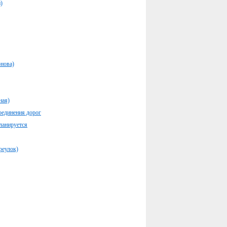
)
рнова)
ная)
соединения дорог
ланируется
реулок)