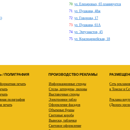
ул. Елизаровых, 65 планируется
ул. Пушкина, 48ж
1)
ул. Говорова, 17
ул. Пушкина, 61А
ул. Энтузиастов, 45
ул. Красноармейская, 18
Ь / ПОЛИГРАФИЯ
ПРОИЗВОДСТВО РЕКЛАМЫ
РАЗМЕЩЕН
орматная печать
Информационные стенды
Сеть рекламн
ечать
Стелы, штендеры, пилоны
в Томске и Се
ечать
Выставочные стенды
вная полиграфия
Электронное табло
Реклама внут
я печать
Оформление фасадов
(Дворец зрели
Объемные буквы
Световые короба
Вывески, таблички
Световое оформление