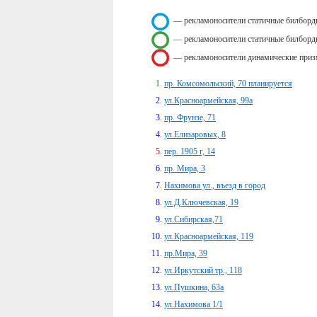
— рекламоносители статичные билборд
— рекламоносители статичные билборд
— рекламоносители динамические приз
пр. Комсомольский, 70 планируется
ул.Красноармейская, 99а
пр. Фрунзе, 71
ул.Елизаровых, 8
пер. 1905 г, 14
пр. Мира, 3
Нахимова ул., въезд в город
ул.Д.Ключевская, 19
ул.Сибирская,71
ул.Красноармейская, 119
пр.Мира, 39
ул.Иркутский тр., 118
ул.Пушкина, 63а
ул.Нахимова 1/1