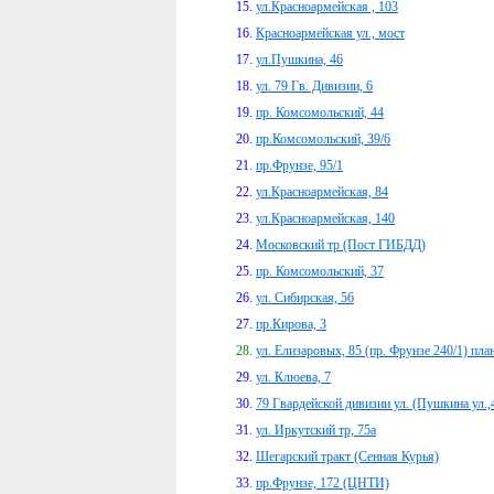
ул.Красноармейская , 103
Красноармейская ул., мост
ул.Пушкина, 46
ул. 79 Гв. Дивизии, 6
пр. Комсомольский, 44
пр.Комсомольский, 39/6
пр.Фрунзе, 95/1
ул.Красноармейская, 84
ул.Красноармейская, 140
Московский тр (Пост ГИБДД)
пр. Комсомольский, 37
ул. Сибирская, 56
пр.Кирова, 3
ул. Елизаровых, 85 (пр. Фрунзе 240/1) пла
ул. Клюева, 7
79 Гвардейской дивизии ул. (Пушкина ул.,
ул. Иркутский тр, 75а
Шегарский тракт (Сенная Курья)
пр.Фрунзе, 172 (ЦНТИ)