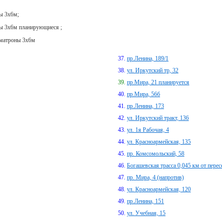
ы 3х6м;
ы 3х6м планирующиеся ;
матроны 3х6м
пр.Ленина, 189/1
ул. Иркутский тр, 32
пр.Мира, 21 планируется
пр.Мира, 56б
пр.Ленина, 173
ул. Иркутский тракт, 136
ул. 1я Рабочая, 4
ул. Красноармейская, 135
пр. Комсомольский, 58
Богашевская трасса 0,045 км от перес
пр. Мира, 4 (напротив)
ул. Красноармейская, 120
пр.Ленина, 151
ул. Учебная, 15