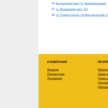
Коларовский тракт (ул. Континентальная)
ул. Московский тракт, 103
ул. Герцена (рядом с пр.Комсомольский, 6
О КОМПАНИИ
ПЕЧАТ
Вакансии
Широкоф
Производство
Тампо-п
Достижения
Термо-п
Операти
Офсетна